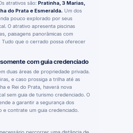
s atrativos são:
Pratinha, 3 Marias,
nha do Prata e Esmeralda.
Um dos
ainda pouco explorado por seus
al. O atrativo apresenta piscinas
tes, paisagens panorâmicas com
e. Tudo que o cerrado possa oferecer
a somente com guia credenciado
 em duas áreas de propriedade privada.
as, e caso prossiga a trilha até as
nha e Rei do Prata, haverá nova
cal sem guia de turismo credenciado. O
tende a garantir a segurança dos
co e contrate um guia credenciado.
 necessário percorrer uma distância de