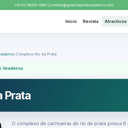
+55 62 98250-6891 | contato@guiachapadaveadeiros.com
Inicio
Revista
Atractivos
adeiros
›
Complexo Rio da Prata
 Veadeiros
 Prata
O complexo de cachoeiras do rio da prata possui 8 at