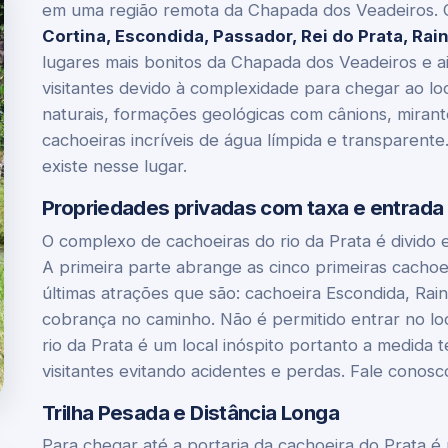
em uma região remota da Chapada dos Veadeiros. O
Cortina, Escondida, Passador, Rei do Prata, Rai
lugares mais bonitos da Chapada dos Veadeiros e 
visitantes devido à complexidade para chegar ao loc
naturais, formações geológicas com cânions, miran
cachoeiras incríveis de água límpida e transparent
existe nesse lugar.
Propriedades privadas com taxa e entrad
O complexo de cachoeiras do rio da Prata é divido
A primeira parte abrange as cinco primeiras cachoeir
últimas atrações que são: cachoeira Escondida, Rai
cobrança no caminho. Não é permitido entrar no lo
rio da Prata é um local inóspito portanto a medida 
visitantes evitando acidentes e perdas. Fale conos
Trilha Pesada e Distância Longa
Para chegar até a portaria da cachoeira do Prata é