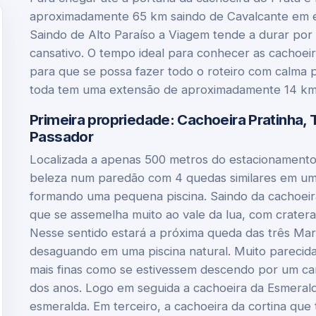
aproximadamente 65 km saindo de Cavalcante em es
Saindo de Alto Paraíso a Viagem tende a durar por 
cansativo. O tempo ideal para conhecer as cachoeiras
para que se possa fazer todo o roteiro com calma p
toda tem uma extensão de aproximadamente 14 km ida
Primeira propriedade: Cachoeira Pratinha, 
Passador
Localizada a apenas 500 metros do estacionament
beleza num paredão com 4 quedas similares em um 
formando uma pequena piscina. Saindo da cachoeira
que se assemelha muito ao vale da lua, com crateras
Nesse sentido estará a próxima queda das três Mari
desaguando em uma piscina natural. Muito parecid
mais finas como se estivessem descendo por um can
dos anos. Logo em seguida a cachoeira da Esmeral
esmeralda. Em terceiro, a cachoeira da cortina 