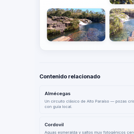
Contenido relacionado
Almécegas
Un circuito clásico de Alto Paraíso — pozas cr
con guía local.
Cordovil
Aguas esmeralda y saltos muy fotogénicos cerc