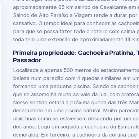
aproximadamente 65 km saindo de Cavalcante em es
Saindo de Alto Paraíso a Viagem tende a durar por 
cansativo. O tempo ideal para conhecer as cachoeiras
para que se possa fazer todo o roteiro com calma p
toda tem uma extensão de aproximadamente 14 km ida
Primeira propriedade: Cachoeira Pratinha, 
Passador
Localizada a apenas 500 metros do estacionament
beleza num paredão com 4 quedas similares em um 
formando uma pequena piscina. Saindo da cachoeira
que se assemelha muito ao vale da lua, com crateras
Nesse sentido estará a próxima queda das três Mari
desaguando em uma piscina natural. Muito parecid
mais finas como se estivessem descendo por um can
dos anos. Logo em seguida a cachoeira da Esmeral
esmeralda. Em terceiro, a cachoeira da cortina 