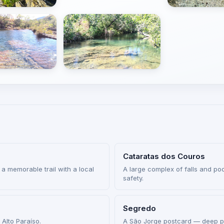
Cataratas dos Couros
 a memorable trail with a local
A large complex of falls and po
safety.
Segredo
Alto Paraíso.
A São Jorge postcard — deep p