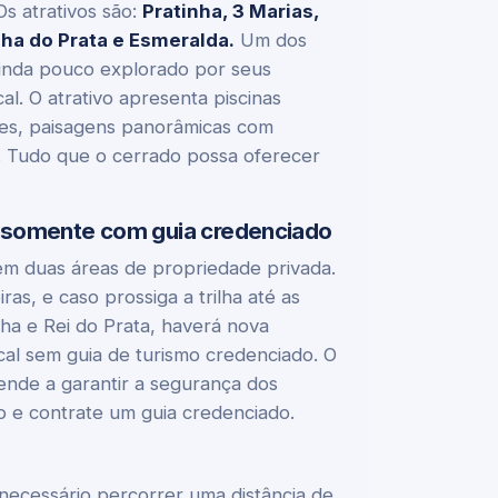
s atrativos são:
Pratinha, 3 Marias,
nha do Prata e Esmeralda.
Um dos
ainda pouco explorado por seus
al. O atrativo apresenta piscinas
tes, paisagens panorâmicas com
e. Tudo que o cerrado possa oferecer
a somente com guia credenciado
 em duas áreas de propriedade privada.
as, e caso prossiga a trilha até as
nha e Rei do Prata, haverá nova
cal sem guia de turismo credenciado. O
tende a garantir a segurança dos
co e contrate um guia credenciado.
 necessário percorrer uma distância de