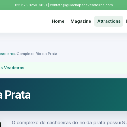
+55 62 98250-6891 | contato@guiachapadaveadeiros.com
Home
Magazine
Attractions
Veadeiros
›
Complexo Rio da Prata
os Veadeiros
 Prata
O complexo de cachoeiras do rio da prata possui 8 at