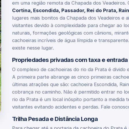
em uma região remota da Chapada dos Veadeiros. O
Cortina, Escondida, Passador, Rei do Prata, Rai
lugares mais bonitos da Chapada dos Veadeiros e 
visitantes devido à complexidade para chegar ao loc
naturais, formações geológicas com cânions, miran
cachoeiras incríveis de água límpida e transparent
existe nesse lugar.
Propriedades privadas com taxa e entrad
O complexo de cachoeiras do rio da Prata é divido
A primeira parte abrange as cinco primeiras cachoeir
últimas atrações que são: cachoeira Escondida, Rai
cobrança no caminho. Não é permitido entrar no lo
rio da Prata é um local inóspito portanto a medida 
visitantes evitando acidentes e perdas. Fale conos
Trilha Pesada e Distância Longa
Para chegar até a portaria da cachoeira do Prata é