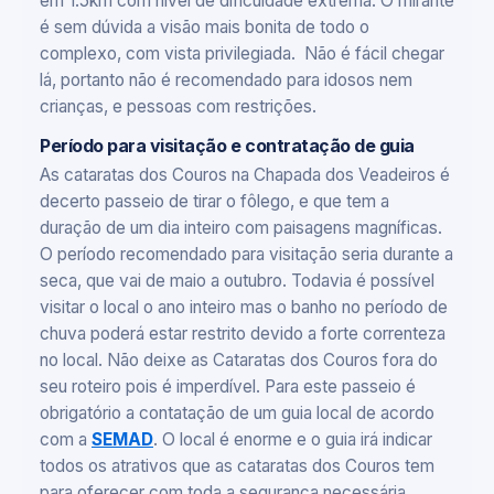
em 1.5km com nível de dificuldade extrema. O mirante
é sem dúvida a visão mais bonita de todo o
complexo, com vista privilegiada. Não é fácil chegar
lá, portanto não é recomendado para idosos nem
crianças, e pessoas com restrições.
Período para visitação e contratação de guia
As cataratas dos Couros na Chapada dos Veadeiros é
decerto passeio de tirar o fôlego, e que tem a
duração de um dia inteiro com paisagens magníficas.
O período recomendado para visitação seria durante a
seca, que vai de maio a outubro. Todavia é possível
visitar o local o ano inteiro mas o banho no período de
chuva poderá estar restrito devido a forte correnteza
no local. Não deixe as Cataratas dos Couros fora do
seu roteiro pois é imperdível. Para este passeio é
obrigatório a contatação de um guia local de acordo
com a
SEMAD
. O local é enorme e o guia irá indicar
todos os atrativos que as cataratas dos Couros tem
para oferecer com toda a segurança necessária.