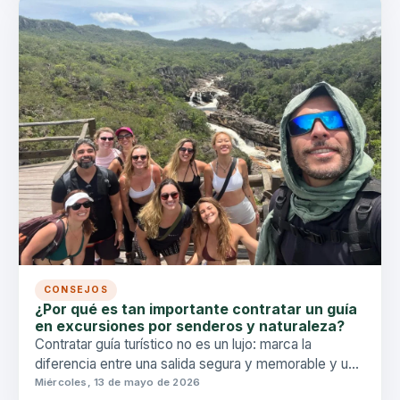
CONSEJOS
¿Por qué es tan importante contratar un guía
en excursiones por senderos y naturaleza?
Contratar guía turístico no es un lujo: marca la
diferencia entre una salida segura y memorable y una
aventura que puede terminar mal. Entienda por qué un
Miércoles, 13 de mayo de 2026