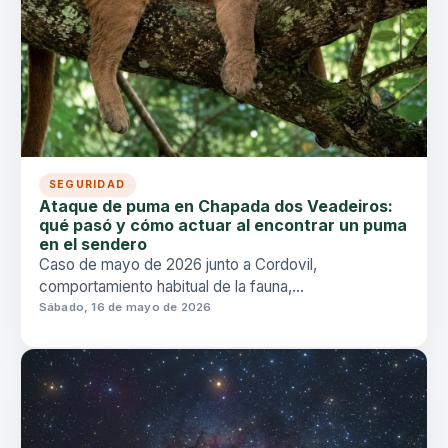
SEGURIDAD
Ataque de puma en Chapada dos Veadeiros:
qué pasó y cómo actuar al encontrar un puma
en el sendero
Caso de mayo de 2026 junto a Cordovil,
comportamiento habitual de la fauna,
recomendaciones de guías y seguridad en senderos
Sábado, 16 de mayo de 2026
— suceso excepcional.