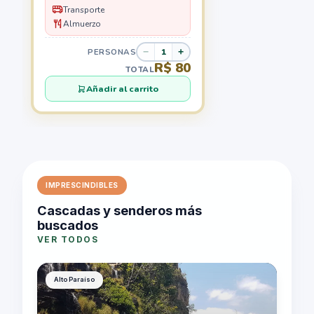
Transporte
Almuerzo
PERSONAS
−
+
R$ 80
TOTAL
Añadir al carrito
IMPRESCINDIBLES
Cascadas y senderos más
buscados
VER TODOS
Alto Paraíso