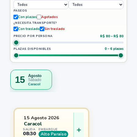
PASEOS
Con plazas
Agotados
¿NECESITA TRANSPORTE?
Con traslado
Sin traslado
R$ 80 – R$ 80
PRECIO POR PERSONA
0 – 6 plazas
PLAZAS DISPONIBLES
Agosto
15
Sábado
Caracol
15 Agosto 2026
Caracol
SALIDA
EMBARQUE
08:30
Alto Paraíso