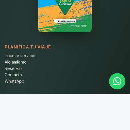
PLANIFICA TU VIAJE
Tours y servicios
Alojamiento
Reservas
Contacto
WhatsApp
ATENCIÓN
WhatsApp:
+55 62 98250-6891
Correo:
contato@guiachapadaveadeiros.com
Sede:
Chapada dos Veadeiros, Goiás — Brasil