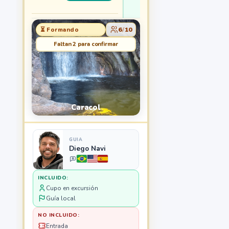
6
/
10
⏳ Formando
Faltan 2 para confirmar
Caracol
GUIA
Diego Navi
INCLUIDO:
Cupo en excursión
Guía local
NO INCLUIDO:
Entrada