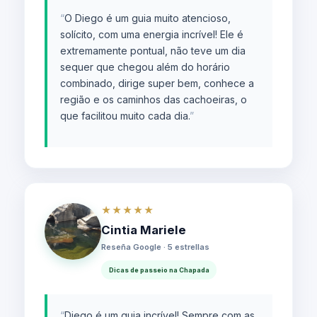
“
O Diego é um guia muito atencioso,
solícito, com uma energia incrível! Ele é
extremamente pontual, não teve um dia
sequer que chegou além do horário
combinado, dirige super bem, conhece a
região e os caminhos das cachoeiras, o
que facilitou muito cada dia.
”
★★★★★
Cintia Mariele
Reseña Google · 5 estrellas
Dicas de passeio na Chapada
“
Diego é um guia incrível! Sempre com as