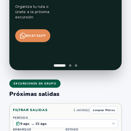
propio
itinerario,
Organiza
tu
ruta
o
con
un
flujo
únete
a
la
próxima
digital
limpio,
excursión
seguro
y
pensado
para
quien
viaja
con
WHATSAPP
excelencia.
Entérate
en
primicia
cuando
abramos
reservas
y
ten
prioridad
para
armar
tu
viaje
EXCURSIONES EN GRUPO
Próximas salidas
FILTRAR SALIDAS
1 salida(s)
Limpiar filtros
PERÍODO
9 ago. → 15 ago.
EMBARQUE
ESTADO