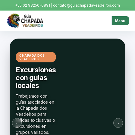
+55 62 98250-6891 | contato@guiachapadaveadeiros.com
Menu
CHAPADA DOS
VEADEIROS
Tu
Excursiones
próximo
con
guías
destino
locales
empieza
Trabajamos
aquí
con
guías
asociados
en
la
Pronto
Chapada
dos
Veadeiros
lanzaremos
para
la
salidas
plataforma
exclusivas
de
o
‹
›
excursiones
venta
online
en
grupos
para
que
variados.
elijas
tu