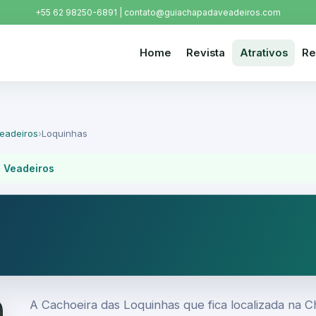
+55 62 98250-6891 | contato@guiachapadaveadeiros.com
Home
Revista
Atrativos
Re
eadeiros
›
Loquinhas
 Veadeiros
A Cachoeira das Loquinhas que fica localizada na 