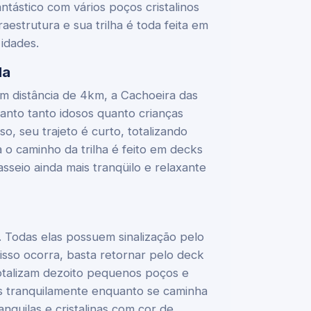
ntástico com vários poços cristalinos
aestrutura e sua trilha é toda feita em
idades.
da
om distância de 4km, a Cachoeira das
tanto tanto idosos quanto crianças
, seu trajeto é curto, totalizando
 o caminho da trilha é feito em decks
seio ainda mais tranqüilo e relaxante
y. Todas elas possuem sinalização pelo
isso ocorra, basta retornar pelo deck
totalizam dezoito pequenos poços e
s tranquilamente enquanto se caminha
nquilas e cristalinas com cor de