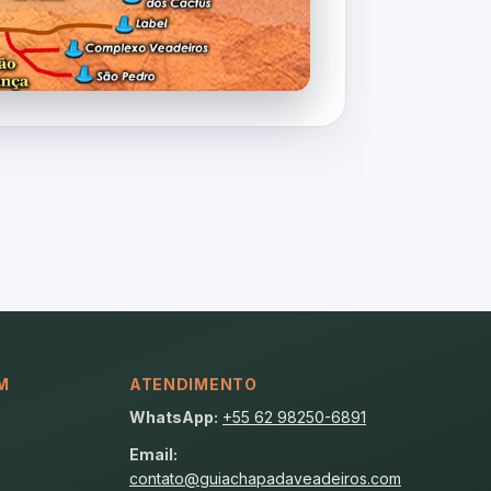
M
ATENDIMENTO
WhatsApp:
+55 62 98250-6891
Email:
contato@guiachapadaveadeiros.com