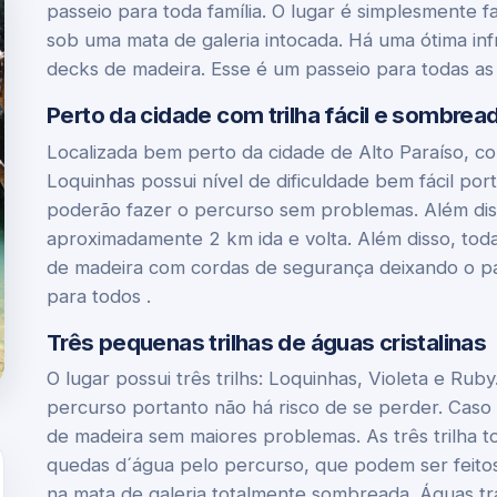
passeio para toda família. O lugar é simplesmente fa
sob uma mata de galeria intocada. Há uma ótima infr
decks de madeira. Esse é um passeio para todas as 
Perto da cidade com trilha fácil e sombrea
Localizada bem perto da cidade de Alto Paraíso, c
Loquinhas possui nível de dificuldade bem fácil por
poderão fazer o percurso sem problemas. Além disso
aproximadamente 2 km ida e volta. Além disso, toda
de madeira com cordas de segurança deixando o pas
para todos .
Três pequenas trilhas de águas cristalinas
O lugar possui três trilhs: Loquinhas, Violeta e Rub
percurso portanto não há risco de se perder. Caso 
de madeira sem maiores problemas. As três trilha 
quedas d´água pelo percurso, que podem ser feito
na mata de galeria totalmente sombreada. Águas tra