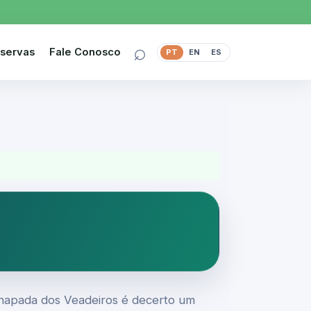
⌕
servas
Fale Conosco
PT
EN
ES
Chapada dos Veadeiros é decerto um