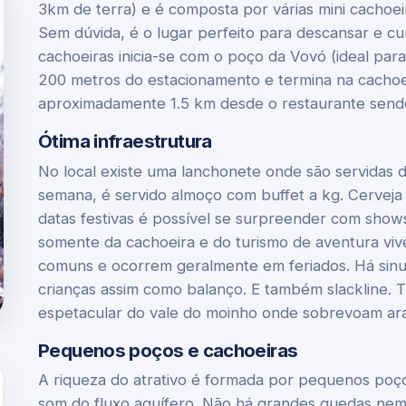
3km de terra) e é composta por várias mini cachoe
Sem dúvida, é o lugar perfeito para descansar e cur
cachoeiras inicia-se com o poço da Vovó (ideal para 
200 metros do estacionamento e termina na cachoei
aproximadamente 1.5 km desde o restaurante sendo 
Ótima infraestrutura
No local existe uma lanchonete onde são servidas d
semana, é servido almoço com buffet a kg. Cerveja
datas festivas é possível se surpreender com show
somente da cachoeira e do turismo de aventura viv
comuns e ocorrem geralmente em feriados. Há sinu
crianças assim como balanço. E também slackline. T
espetacular do vale do moinho onde sobrevoam ara
Pequenos poços e cachoeiras
A riqueza do atrativo é formada por pequenos poços
som do fluxo aquífero. Não há grandes quedas nem