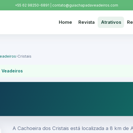
+55 62 98250-6891 | contato@guiachapadaveadeiros.com
Home
Revista
Atrativos
Re
eadeiros
›
Cristais
 Veadeiros
A Cachoeira dos Cristais está localizada a 8 km de 