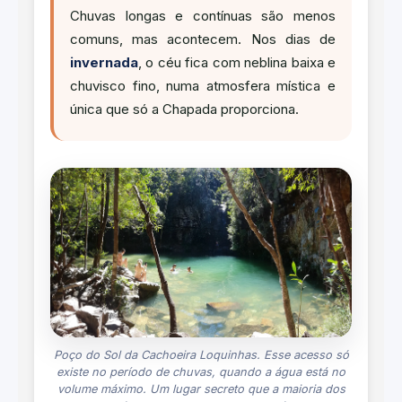
Chuvas longas e contínuas são menos
comuns, mas acontecem. Nos dias de
invernada
, o céu fica com neblina baixa e
chuvisco fino, numa atmosfera mística e
única que só a Chapada proporciona.
Poço do Sol da Cachoeira Loquinhas. Esse acesso só
existe no período de chuvas, quando a água está no
volume máximo. Um lugar secreto que a maioria dos