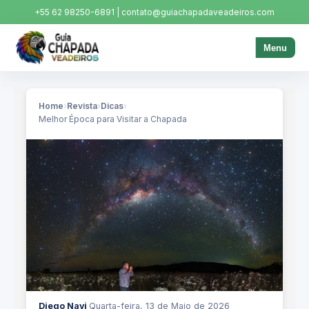
+55 62 98250-6891 | contato@guiachapadaveadeiros.com
Menu
Home
›
Revista
›
Dicas
›
Melhor Época para Visitar a Chapada
Diego Navi
·
Quarta-feira, 13 de Maio de 2026
·