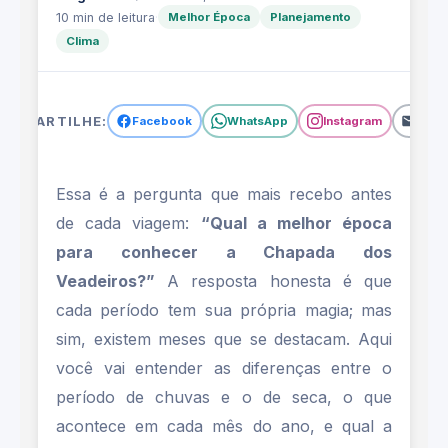
PLANEJAMENTO DE VIAGEM
10 min de leitura
·
Melhor Época
Planejamento
Clima
Melhor época para visitar a
Chapada dos Veadeiros: guia
completo mês a mês
OMPARTILHE:
Facebook
WhatsApp
Instagram
Emai
Essa é a pergunta que mais recebo antes
de cada viagem:
“Qual a melhor época
para conhecer a Chapada dos
Veadeiros?”
A resposta honesta é que
cada período tem sua própria magia; mas
sim, existem meses que se destacam. Aqui
você vai entender as diferenças entre o
período de chuvas e o de seca, o que
acontece em cada mês do ano, e qual a