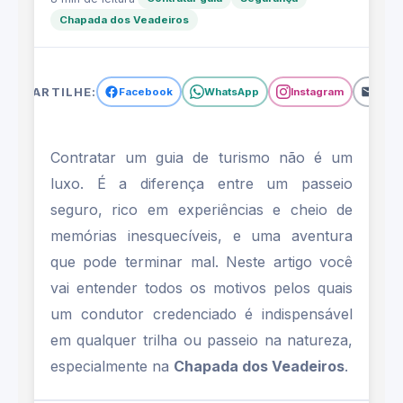
Chapada dos Veadeiros
Por que é tão importante
contratar um guia em
passeios na natureza?
OMPARTILHE:
Facebook
WhatsApp
Instagram
Emai
Contratar um guia de turismo não é um
luxo. É a diferença entre um passeio
seguro, rico em experiências e cheio de
memórias inesquecíveis, e uma aventura
que pode terminar mal. Neste artigo você
vai entender todos os motivos pelos quais
um condutor credenciado é indispensável
em qualquer trilha ou passeio na natureza,
especialmente na
Chapada dos Veadeiros
.